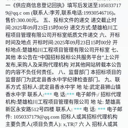
一《供应商信息登记回执》填写后发送至105033717
9@qq.c om (联系人:李芳,联系电话:19930546716)。
售价:300.00元。
五、投标文件的递交 递交截止时
间:2025年09月23日15时00分 递交方式:楚雄柏川工
程项目管理有限公司开标室纸质文件递交 六、开标
时间及地点 开标时间:2025年09月23日15时00分 开
标地点:楚雄柏川工程项目管理有限公司开标室 七、
其他 本公告在“中国招标投标公共服务平台”上公开
发布,采购人及采购代理机构 对其他网站转载本公告
的内容不负任何责任。 八、监督部门 本招标项目的
监督部门为武定县香水中学纪律检查部门。 九、联
系方式 招标人:武定县香水中学 地 址:武定县狮山镇
香水中学 联系人:
***
电 话:
***
电子邮件:/ 招标代理
机构:楚雄柏川工程项目管理有限公司 地 址: 楚雄高
新区永安路512号四楼 联系人:
***
电 话:
***
电子邮
件: 1050337179@qq.com 招标人或其招标代理机构
主要负责人(项目负责人): x,TR|7 六 入 招标人或其