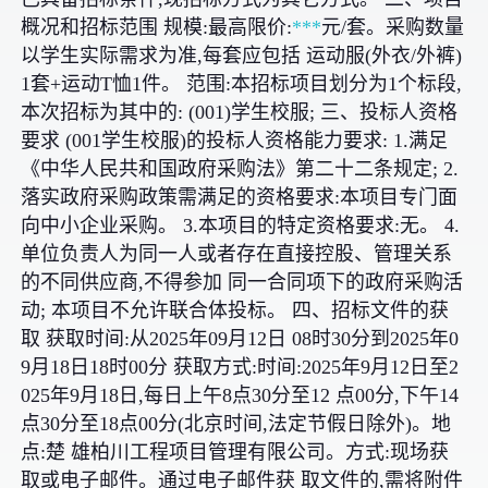
概况和招标范围 规模:最高限价:
***
元/套。采购数量
以学生实际需求为准,每套应包括 运动服(外衣/外裤)
1套+运动T恤1件。 范围:本招标项目划分为1个标段,
本次招标为其中的: (001)学生校服; 三、投标人资格
要求 (001学生校服)的投标人资格能力要求: 1.满足
《中华人民共和国政府采购法》第二十二条规定; 2.
落实政府采购政策需满足的资格要求:本项目专门面
向中小企业采购。 3.本项目的特定资格要求:无。 4.
单位负责人为同一人或者存在直接控股、管理关系
的不同供应商,不得参加 同一合同项下的政府采购活
动; 本项目不允许联合体投标。 四、招标文件的获
取 获取时间:从2025年09月12日 08时30分到2025年0
9月18日18时00分 获取方式:时间:2025年9月12日至2
025年9月18日,每日上午8点30分至12 点00分,下午14
点30分至18点00分(北京时间,法定节假日除外)。地
点:楚 雄柏川工程项目管理有限公司。方式:现场获
取或电子邮件。通过电子邮件获 取文件的,需将附件