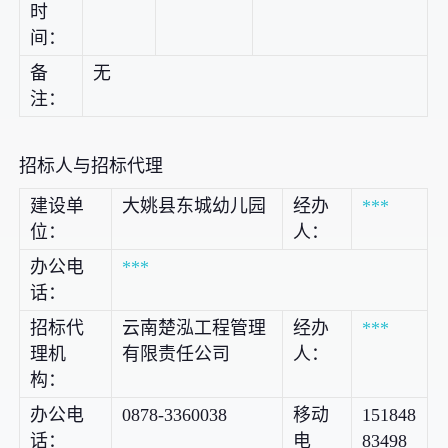
时
间：
备
无
注：
招标人与招标代理
建设单
大姚县东城幼儿园
经办
***
位：
人：
办公电
***
话：
招标代
云南楚泓工程管理
经办
***
理机
有限责任公司
人：
构：
办公电
0878-3360038
移动
151848
话：
电
83498