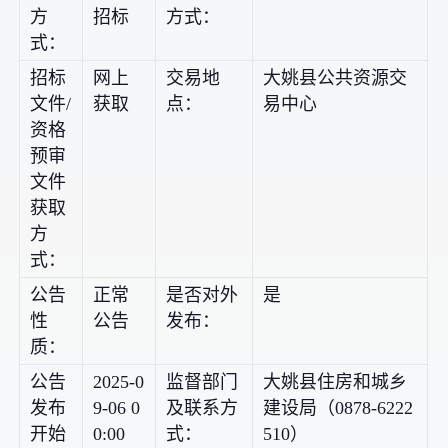
方
招标
方式：
式：
招标
网上
交易地
大姚县公共资源交
文件/
获取
点：
易中心
资格
预审
文件
获取
方
式：
公告
正常
是否对外
是
性
公告
发布：
质：
公告
2025-0
监督部门
大姚县住房和城乡
发布
9-06 0
及联系方
建设局（0878-6222
开始
0:00
式：
510）