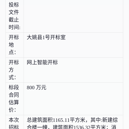
投标
文件
截止
时间:
开标
大姚县1号开标室
地
点：
开标
网上智能开标
方
式：
标段
800 万元
合同
估算
价：
本次
总建筑面积1165.11平方米，其中:新建综
招标
合楼一幢，建筑面积1536.32平方米；消