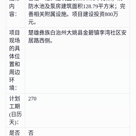
内
防水池及泵房建筑面积128.79平方米；完
容：
善相关附属设施。项目建设投资800万
元。
项目
楚雄彝族白治州大姚县金碧镇李湾社区安
现场
居路西侧。
的具
体位
置和
周边
环
境：
计划
270
工期
(日历
天)：
是否
否